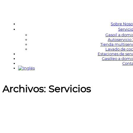
Sobre Noso
Servici
Gasoil a domic
Autoservicio
Tienda multiserv
Lavado de co
Estaciones de serv
Gasóleo a domic
Cont
Archivos:
Servicios