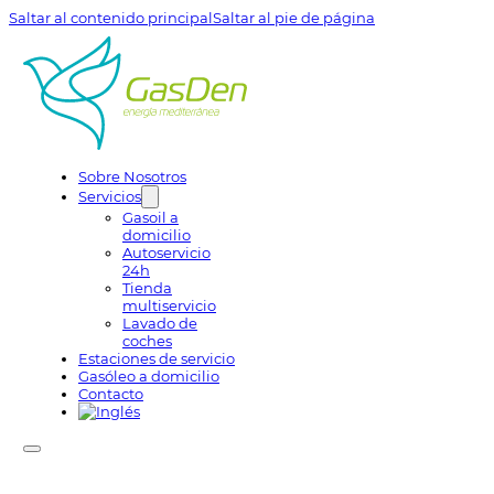
Saltar al contenido principal
Saltar al pie de página
Sobre Nosotros
Servicios
Gasoil a
domicilio
Autoservicio
24h
Tienda
multiservicio
Lavado de
coches
Estaciones de servicio
Gasóleo a domicilio
Contacto